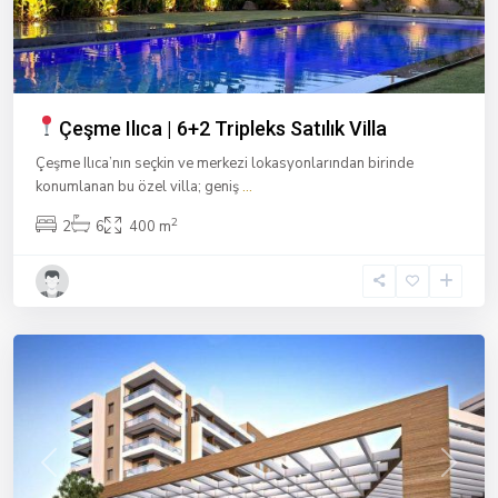
Çeşme Ilıca | 6+2 Tripleks Satılık Villa
Çeşme Ilıca’nın seçkin ve merkezi lokasyonlarından birinde
konumlanan bu özel villa; geniş
...
2
2
6
400 m
Kazımdirik
,
İzmir
Previous
Next