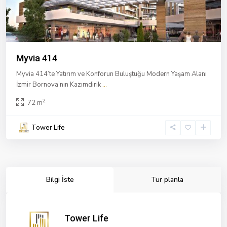
Myvia 414
Myvia 414’te Yatırım ve Konforun Buluştuğu Modern Yaşam Alanı
İzmir Bornova’nın Kazımdirik
...
2
72 m
Tower Life
Bilgi İste
Tur planla
Tower Life