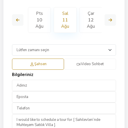
Çar
Pts
Sal
Çar
Per
19
10
11
12
13
Ağu
Ağu
Ağu
Ağu
Ağu
Şahsen
Video Sohbet
Bilgileriniz