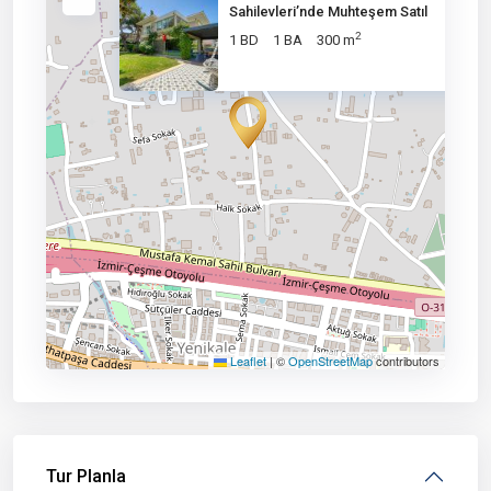
Sahilevleri’nde Muhteşem Satıl
2
1 BD
1 BA
300 m
Leaflet
|
©
OpenStreetMap
contributors
Tur Planla