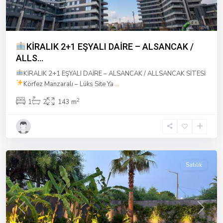
KİRALIK 2+1 EŞYALI DAİRE – ALSANCAK /
ALLS...
KİRALIK 2+1 EŞYALI DAİRE – ALSANCAK / ALLSANCAK SİTESİ
Körfez Manzaralı – Lüks Site Ya
...
2
1
2
143 m
İzmir
Satılık
Previous
Next