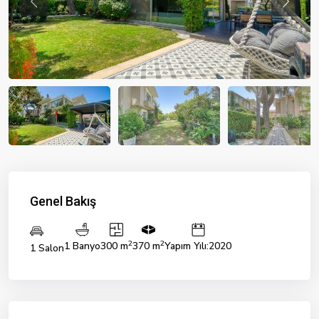
Previous
Previou
Genel Bakış
2
2
1 Banyo
300 m
370 m
Yapım Yılı:2020
1 Salon