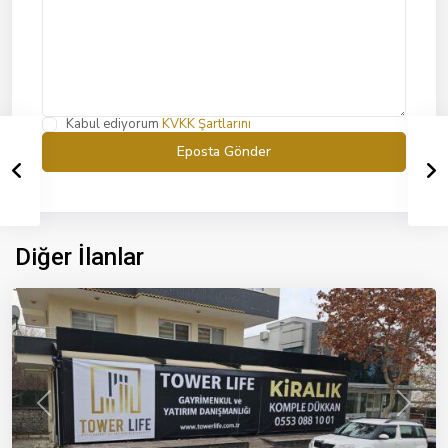
Kabul ediyorum
KVKK Şartlarını
Yelaltı
,
Diğer İlanlar
İzmir
Previous
Next