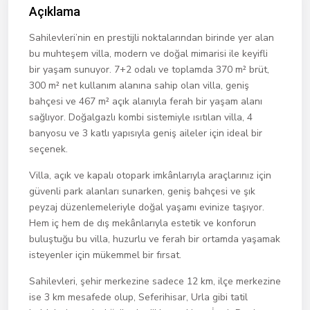
Açıklama
Sahilevleri’nin en prestijli noktalarından birinde yer alan
bu muhteşem villa, modern ve doğal mimarisi ile keyifli
bir yaşam sunuyor. 7+2 odalı ve toplamda 370 m² brüt,
300 m² net kullanım alanına sahip olan villa, geniş
bahçesi ve 467 m² açık alanıyla ferah bir yaşam alanı
sağlıyor. Doğalgazlı kombi sistemiyle ısıtılan villa, 4
banyosu ve 3 katlı yapısıyla geniş aileler için ideal bir
seçenek.
Villa, açık ve kapalı otopark imkânlarıyla araçlarınız için
güvenli park alanları sunarken, geniş bahçesi ve şık
peyzaj düzenlemeleriyle doğal yaşamı evinize taşıyor.
Hem iç hem de dış mekânlarıyla estetik ve konforun
buluştuğu bu villa, huzurlu ve ferah bir ortamda yaşamak
isteyenler için mükemmel bir fırsat.
Sahilevleri, şehir merkezine sadece 12 km, ilçe merkezine
ise 3 km mesafede olup, Seferihisar, Urla gibi tatil